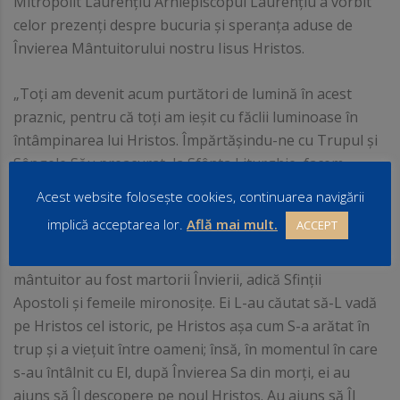
Mitropolit Laurențiu Arhiepiscopul Laurențiu a vorbit
celor prezenţi despre bucuria și speranța aduse de
Învierea Mântuitorului nostru Iisus Hristos.
„Toți am devenit acum purtători de lumină în acest
praznic, pentru că toți am ieșit cu făclii luminoase în
întâmpinarea lui Hristos. Împărtășindu-ne cu Trupul și
Sângele Său preacurat, la Sfânta Liturghie, facem
împreună cu El o trecere minunată de la moarte la viață,
Acest website folosește cookies, continuarea navigării
de pe pământ la cer, de la necazurile și încercările lumii
implică acceptarea lor.
Află mai mult.
ACCEPT
acesteia la bucuria și fericirea vieții veșnice. Primii care
au făcut această trecere, primii care au trăit acest Paște
mântuitor au fost martorii Învierii, adică Sfinții
Apostoli și femeile mironosițe. Ei L-au căutat să-L vadă
pe Hristos cel istoric, pe Hristos așa cum S-a arătat în
trup și a viețuit între oameni; însă, în momentul în care
s-au întâlnit cu El, după Învierea Sa din morți, ei au
ajuns să Îl descopere pe noul Hristos. Au ajuns să Îl