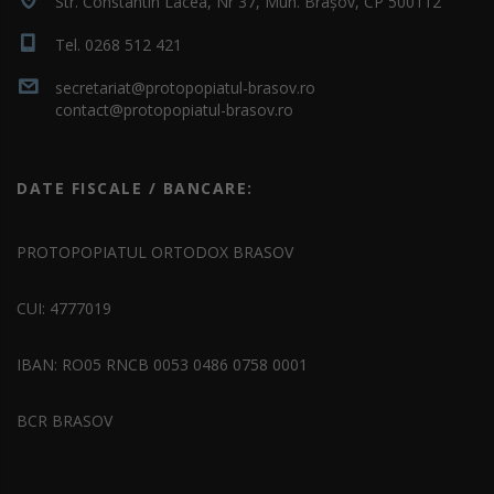
Str. Constantin Lacea, Nr 37, Mun. Brașov, CP 500112
Tel. 0268 512 421
secretariat@protopopiatul-brasov.ro
contact@protopopiatul-brasov.ro
DATE FISCALE / BANCARE:
PROTOPOPIATUL ORTODOX BRASOV
CUI: 4777019
IBAN: RO05 RNCB 0053 0486 0758 0001
BCR BRASOV