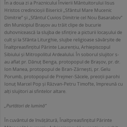
În a doua zi a Praznicului Învierii Mântuitorului Iisus
Hristos credincioșii Bisericii „Sfântul Mare Mucenic
Dimitrie” și „Sfântul Cuvios Dimitrie cel Nou Basarabov”
din Municipiul Brașov au trăit clipe de bucurie
duhovnicească la slujba de sfinţire a picturii locaşului de
cult şi la Sfânta Liturghie, slujbe religioase săvârşite de
Înaltpreasfințitul Părinte Laurențiu, Arhiepiscopul
Sibiului şi Mitropolitul Ardealului. În soborul slujitor s-
au aflat pr. Dănuț Benga, protopopul de Brașov, pr. dr.
Ion Manea, protopopul de Bran-Zărnești, pr. Gelu
Porumb, protopopul de Prejmer-Săcele, preoţii parohi
Ionuț Marcel Pop şi Răzvan-Petru Timofte, împreună cu
alți slujitori ai sfintelor altare.
„Purtători de lumină”
În cuvântul de învățătură, Înaltpreasfințitul Părinte