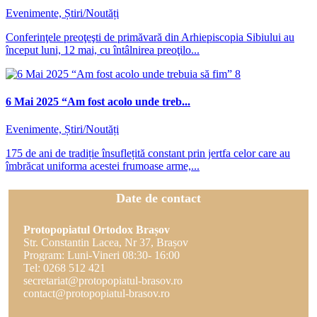
Evenimente, Știri/Noutăți
Conferinţele preoţeşti de primăvară din Arhiepiscopia Sibiului au
început luni, 12 mai, cu întâlnirea preoţilo...
6 Mai 2025 “Am fost acolo unde treb...
Evenimente, Știri/Noutăți
175 de ani de tradiție însuflețită constant prin jertfa celor care au
îmbrăcat uniforma acestei frumoase arme,...
Date de contact
Protopopiatul Ortodox Brașov
Str. Constantin Lacea, Nr 37, Brașov
Program: Luni-Vineri 08:30- 16:00
Tel: 0268 512 421
secretariat@protopopiatul-brasov.ro
contact@protopopiatul-brasov.ro