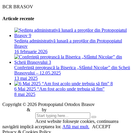
BCR BRASOV
Articole recente
Ședința administrativă lunară a preoților din Protopopiatul
Brașov
16 februarie 2026
Conferinţă preoţească la Biserica „Sfântul Nicolae” din Şcheii
Braşovului – 12.05.2025
13 mai 2025
6 Mai 2025 “Am fost acolo unde trebuia să fim”
8 mai 2025
Copyright ©
2026
Protopopiatul Ortodox Brasov
Web Design
&
SEO
by
CIDEV Concept
Acest website folosește cookies, continuarea
navigării implică acceptarea lor.
Află mai mult.
ACCEPT
Privacy & Cookies Policy