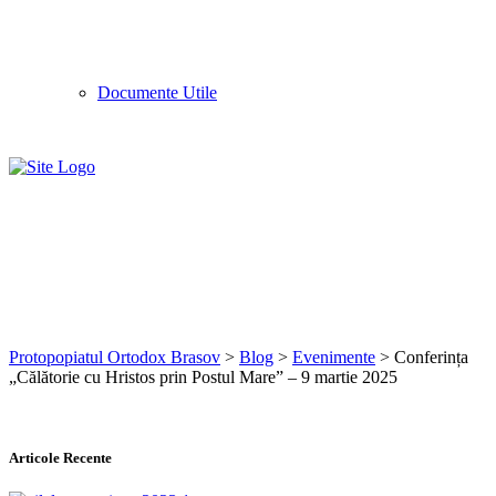
Documente Utile
Conferința "Călătorie cu
Hristos prin Postul Mare" - 9
martie 2025
Protopopiatul Ortodox Brasov
>
Blog
>
Evenimente
>
Conferința
„Călătorie cu Hristos prin Postul Mare” – 9 martie 2025
Articole Recente