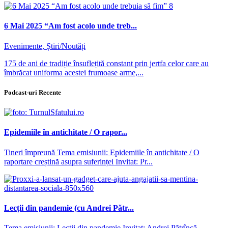
6 Mai 2025 “Am fost acolo unde treb...
Evenimente, Știri/Noutăți
175 de ani de tradiție însuflețită constant prin jertfa celor care au
îmbrăcat uniforma acestei frumoase arme,...
Podcast-uri Recente
Epidemiile în antichitate / O rapor...
Tineri împreună Tema emisiunii: Epidemiile în antichitate / O
raportare creștină asupra suferinței Invitat: Pr...
Lecții din pandemie (cu Andrei Pătr...
Tema emisiunii: Lecții din pandemie Invitat: Andrei Pătrîncă –