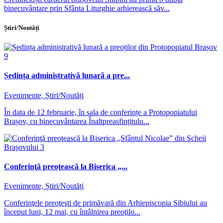
binecuvântare prin Sfânta Liturghie arhierească săv...
Știri/Noutăți
Ședința administrativă lunară a pre...
Evenimente, Știri/Noutăți
În data de 12 februarie, în sala de conferințe a Protopopiatului
Brașov, cu binecuvântarea Înaltpreasfințitulu...
Conferinţă preoţească la Biserica „...
Evenimente, Știri/Noutăți
Conferinţele preoţeşti de primăvară din Arhiepiscopia Sibiului au
început luni, 12 mai, cu întâlnirea preoţilo...