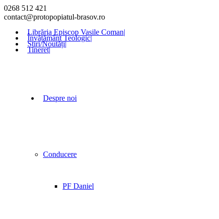
0268 512 421
contact@protopopiatul-brasov.ro
Librăria Episcop Vasile Coman
|
Învățământ Teologic
|
Știri/Noutăți
|
Tineret
|
Despre noi
Conducere
PF Daniel