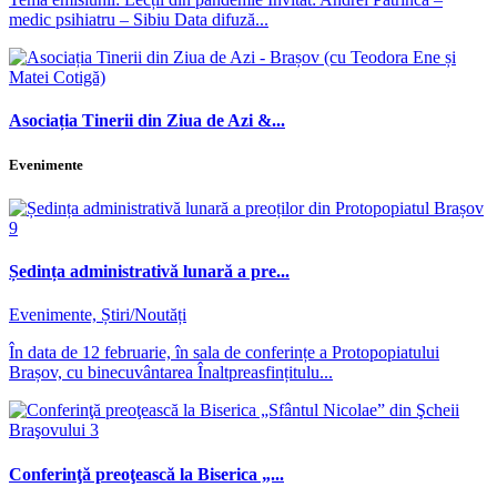
medic psihiatru – Sibiu Data difuză...
Asociația Tinerii din Ziua de Azi &...
Evenimente
Ședința administrativă lunară a pre...
Evenimente, Știri/Noutăți
În data de 12 februarie, în sala de conferințe a Protopopiatului
Brașov, cu binecuvântarea Înaltpreasfințitulu...
Conferinţă preoţească la Biserica „...